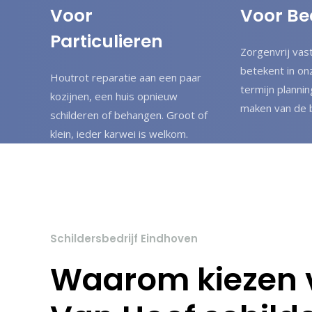
Voor
Voor Be
Particulieren
Zorgenvrij va
betekent in on
Houtrot reparatie aan een paar
termijn plannin
kozijnen, een huis opnieuw
maken van de 
schilderen of behangen. Groot of
klein, ieder karwei is welkom.
Schildersbedrijf Eindhoven
Waarom kiezen 