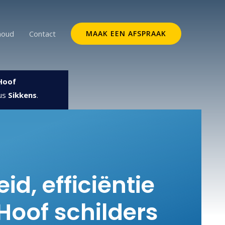
houd
Contact
MAAK EEN AFSPRAAK
Hoof
dus
Sikkens
.
id, efficiëntie
 Hoof schilders