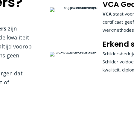
ers?
VCA Gece
VCA
staat voor
certificaat gee
ers
zijn
werkmethodes 
e kwaliteit
Erkend s
altijd voorop
Schildersbedrij
ons geen
Schilder voldoe
kwaliteit, dipl
orgen dat
t of