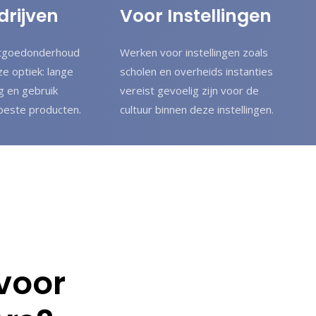
drijven
Voor Instellingen
stgoedonderhoud
Werken voor instellingen zoals
ze optiek: lange
scholen en overheids instanties
g en gebruik
vereist gevoelig zijn voor de
beste producten.
cultuur binnen deze instellingen.
voor