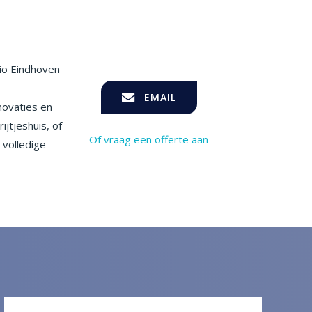
io Eindhoven
EMAIL
novaties en
jtjeshuis, of
Of vraag een offerte aan
 volledige